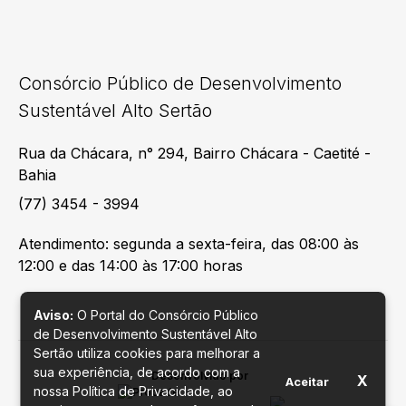
Consórcio Público de Desenvolvimento
Sustentável Alto Sertão
Rua da Chácara, n° 294, Bairro Chácara - Caetité -
Bahia
(77) 3454 - 3994
Atendimento: segunda a sexta-feira, das 08:00 às
12:00 e das 14:00 às 17:00 horas
Aviso:
O Portal do Consórcio Público
de Desenvolvimento Sustentável Alto
Sertão utiliza cookies para melhorar a
sua experiência, de acordo com a
Desenvolvido por
X
Aceitar
nossa Política de Privacidade, ao