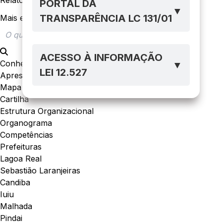
Relatório Prestação de Contas Anual
PORTAL DA
▼
TRANSPARÊNCIA LC 131/01
Mais em acesso à informação
ACESSO À INFORMAÇÃO
Conheça a Lei
▼
LEI 12.527
Apresentação da Lei
Mapa da Lei
Cartilha
Estrutura Organizacional
Organograma
Competências
Prefeituras
Lagoa Real
Sebastião Laranjeiras
Candiba
Iuiu
Malhada
Pindai