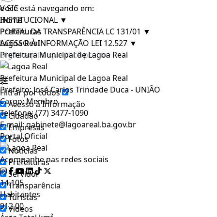
e-SIC
Você está navegando em:
INSTITUCIONAL
Home
▼
PORTAL DA TRANSPARÊNCIA LC 131/01
Prefeituras
▼
ACESSO À INFORMAÇÃO LEI 12.527
Lagoa Real
▼
Prefeitura Municipal de Lagoa Real
Prefeitura Municipal de Lagoa Real
Prefeito:
José Carlos Trindade Duca - UNIÃO
Filtrar por todos
Cargo:
Membro
Acesso à Informação
Telefone:
(77) 3477-1090
Cidadão
E-mail:
gabinete@lagoareal.ba.gov.br
Empresas
Portal Oficial
Fotos
Notícias
Acompanhe nas redes sociais
Prefeituras
Servidor
14.105
Transparência
Habitantes
Turistas
912,00
Videos