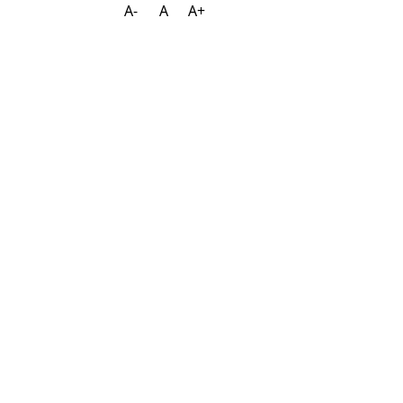
A-
A
A+