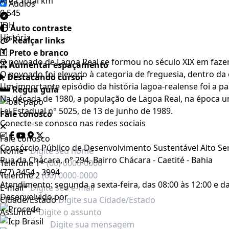
Área Total km²
Áudios
0,545
IDH
Auto contraste
História
Realçar links
Preto e branco
O povoado de Lagoa Real se formou no século XIX em faz
Aumentar espaçamento
O povoado foi elevado à categoria de freguesia, dentro da c
Destacando cursor
Um importante episódio da história lagoa-realense foi a 
Regua guia
Na década de 1980, a população de Lagoa Real, na época u
Lei Estadual n° 5025, de 13 de junho de 1989.
Fale conosco
Conecte-se conosco nas redes sociais
Fale conosco
Consórcio Público de Desenvolvimento Sustentável Alto Se
Nome*
Rua da Chácara, n° 294, Bairro Chácara - Caetité - Bahia
Telefone 1*
(77) 3454 - 3994
Telefone 2
Atendimento: segunda a sexta-feira, das 08:00 às 12:00 e da
E-mail*
Desenvolvido por
Cidade/Estado
Assunto*