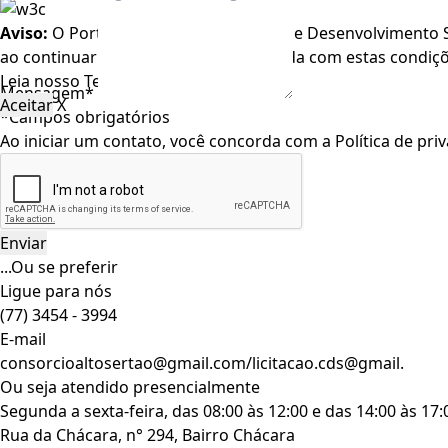
Aviso:
O Portal do Consórcio Público de Desenvolvimento Su
ao continuar navegando, você concorda com estas condiç
Leia nosso
Termo de Uso
.
Mensagem*
Aceitar
X
*Campos obrigatórios
Ao iniciar um contato, você concorda com a
Política de pri
...Ou se preferir
Ligue para nós
(77) 3454 - 3994
E-mail
consorcioaltosertao@gmail.com/licitacao.cds@gmail.
Ou seja atendido presencialmente
Segunda a sexta-feira, das 08:00 às 12:00 e das 14:00 às 17
Rua da Chácara, n° 294, Bairro Chácara