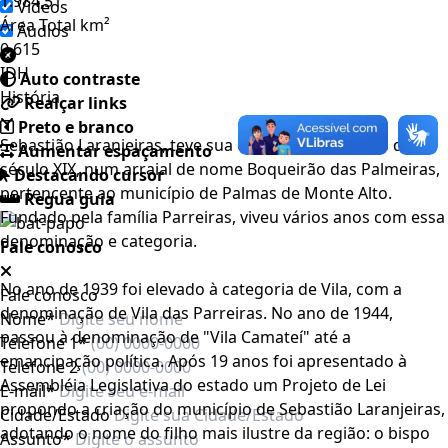
1.984,51
Videos
Área Total km²
Áudios
0,615
IDH
Auto contraste
História
Realçar links
Preto e branco
Sebastião Laranjeiras, teve sua origem nos meados do
Aumentar espaçamento
século XIX, num arraial de nome Boqueirão das Palmeiras,
Destacando cursor
pertencente ao município de Palmas de Monte Alto.
Regua guia
Fundado pela família Parreiras, viveu vários anos com essa
denominação e categoria.
Fale conosco
No ano de 1939 foi elevado à categoria de Vila, com a
Fale conosco
denominação de Vila das Parreiras. No ano de 1944,
Nome*
passou à denominação de "Vila Camateí" até a
Telefone 1*
emancipação política. Após 19 anos foi apresentado à
Telefone 2
Assembléia Legislativa do estado um Projeto de Lei
E-mail*
propondo a criação do município de Sebastião Laranjeiras,
Cidade/Estado
adotando o nome do filho mais ilustre da região: o bispo
Assunto*