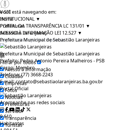
e-SIC
Você está navegando em:
INSTITUCIONAL
Home
▼
PORTAL DA TRANSPARÊNCIA LC 131/01
Prefeituras
▼
ACESSO À INFORMAÇÃO LEI 12.527
Sebastião Laranjeiras
▼
Prefeitura Municipal de Sebastião Laranjeiras
Prefeitura Municipal de Sebastião Laranjeiras
Prefeito:
Pedro Antonio Pereira Malheiros - PSB
Filtrar por todos
Cargo:
Membro
Acesso à Informação
Telefone:
(77) 3668-2243
Cidadão
E-mail:
contato@sebastiaolaranjeiras.ba.gov.br
Empresas
Portal Oficial
Fotos
Notícias
Acompanhe nas redes sociais
Prefeituras
Servidor
9.610
Transparência
Habitantes
Turistas