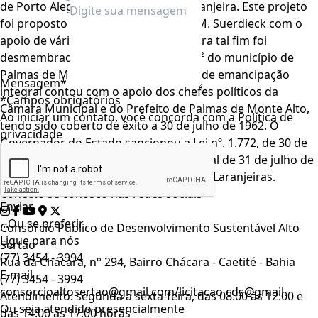
de Porto Alegre D. Sebastião Dias Laranjeira. Este projeto
foi proposto pelo Deputado Nicolau M. Suerdieck com o
apoio de vários outros deputados. Para tal fim foi
desmembrada uma área de 1.854 km² do município de
Palmas de Monte Alto. Esta proposta de emancipação
Mensagem*
integral contou com o apoio dos chefes políticos da
*Campos obrigatórios
Câmara Municipal e do Prefeito de Palmas de Monte Alto,
Ao iniciar um contato, você concorda com a
Política de
tendo sido coberto de êxito a 30 de julho de 1962. O
privacidade
Governador do Estado sancionou a Lei nº. 1.772, de 30 de
julho de 1962, publicada no Diário Oficial de 31 de julho de
1962, criando o município de Sebastião Laranjeiras.
Conecte-se conosco nas redes sociais
...Ou se preferir
Consórcio Público de Desenvolvimento Sustentável Alto
Ligue para nós
Sertão
(77) 3454 - 3994
Rua da Chácara, n° 294, Bairro Chácara - Caetité - Bahia
E-mail
(77) 3454 - 3994
consorcioaltosertao@gmail.com/licitacao.cds@gmail.
Atendimento: segunda a sexta-feira, das 08:00 às 12:00 e
Ou seja atendido presencialmente
das 14:00 às 17:00 horas