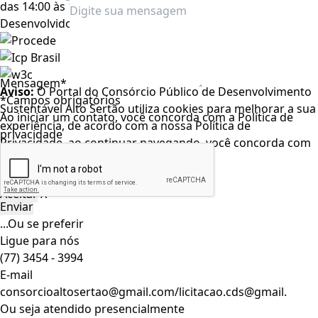
das 14:00 às 17:00 horas
Desenvolvido por
Mensagem*
Aviso:
O Portal do Consórcio Público de Desenvolvimento
*Campos obrigatórios
Sustentável Alto Sertão utiliza cookies para melhorar a sua
Ao iniciar um contato, você concorda com a
Política de
experiência, de acordo com a nossa Política de
privacidade
Privacidade, ao continuar navegando, você concorda com
estas condições
Leia nosso
Termo de Uso
.
Aceitar
X
...Ou se preferir
Ligue para nós
(77) 3454 - 3994
E-mail
consorcioaltosertao@gmail.com/licitacao.cds@gmail.
Ou seja atendido presencialmente