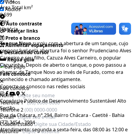
729,52
Videos
Área Total km²
Áudios
0,599
IDH
Auto contraste
História
Realçar links
Preto e branco
Tanque Novo
surgiu com a abertura de um tanque, cujo
Aumentar espaçamento
responsável pela abertura foi o senhor Prudenciano Alves
Destacando cursor
Carneiro e seu filho, Cazuza Alves Carneiro, o popular
Regua guia
Cazuzinha. Depois de aberto o tanque, o povo passou a
chamar de Tanque Novo ao invés de Furado, como era
Fale conosco
conhecido e chamado antigamente.
Conecte-se conosco nas redes sociais
Fale conosco
Nome*
Consórcio Público de Desenvolvimento Sustentável Alto
Telefone 1*
Sertão
Telefone 2
Rua da Chácara, n° 294, Bairro Chácara - Caetité - Bahia
E-mail*
(77) 3454 - 3994
Cidade/Estado
Atendimento: segunda a sexta-feira, das 08:00 às 12:00 e
Assunto*