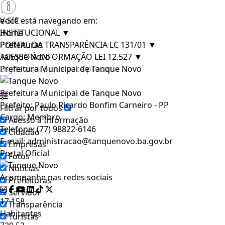
e-SIC
Você está navegando em:
INSTITUCIONAL
Home
▼
PORTAL DA TRANSPARÊNCIA LC 131/01
Prefeituras
▼
ACESSO À INFORMAÇÃO LEI 12.527
Tanque Novo
▼
Prefeitura Municipal de Tanque Novo
Prefeitura Municipal de Tanque Novo
Prefeito:
Paulo Ricardo Bonfim Carneiro - PP
Filtrar por todos
Cargo:
Membro
Acesso à Informação
Telefone:
(77) 98822-6146
Cidadão
E-mail:
administracao@tanquenovo.ba.gov.br
Empresas
Portal Oficial
Fotos
Notícias
Acompanhe nas redes sociais
Prefeituras
Servidor
17.158
Transparência
Habitantes
Turistas