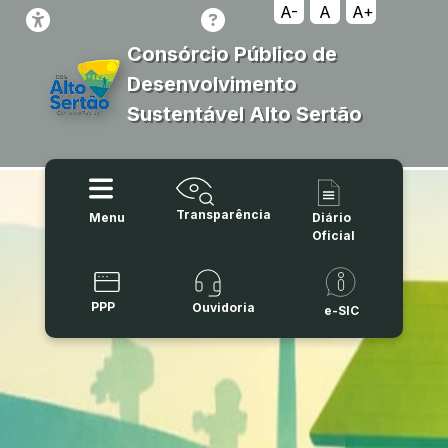
A-
A
A+
Consórcio Público de
Desenvolvimento
Sustentável Alto Sertão
Transparência
Menu
Diário
Oficial
PPP
Ouvidoria
e-SIC