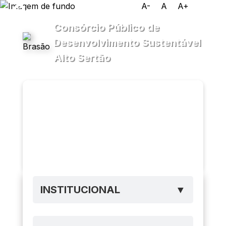
A-
A
A+
Consórcio Público de
Desenvolvimento Sustentável
Alto Sertão
Transparência
Menu
Diário
Oficial
PPP
Ouvidoria
e-SIC
INSTITUCIONAL
▼