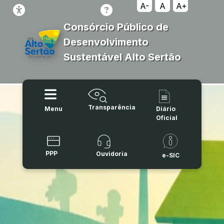
A-
A
A+
Consórcio Público de
Desenvolvimento
Sustentável Alto Sertão
Transparência
Menu
Diário
Oficial
PPP
Ouvidoria
e-SIC