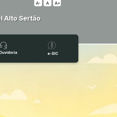
A-
A
A+
 Alto Sertão
Ouvidoria
e-SIC