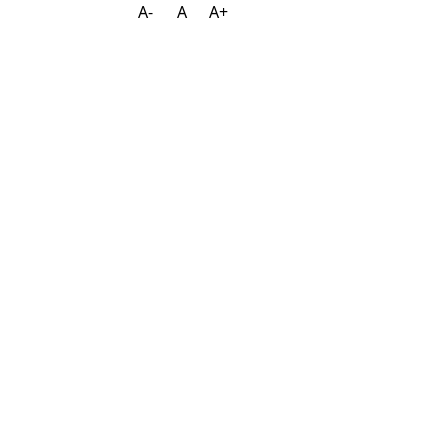
A-
A
A+