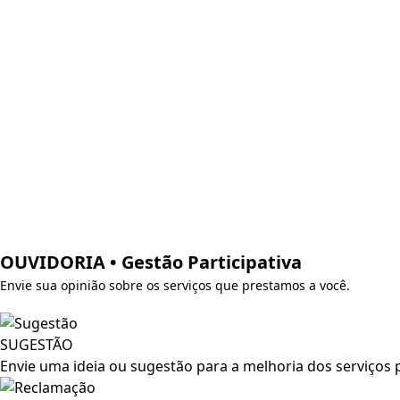
Licitações
Editais
Contratos
Contratações Diretas
Decretos
Servidores
Transparência
Contratos de Programas
Protocolo de Intenções
Atas das Assembleias
Contratos de Rateio
Estatuto
OUVIDORIA • Gestão Participativa
Envie sua opinião sobre os serviços que prestamos a você.
SUGESTÃO
Envie uma ideia ou sugestão para a melhoria dos serviços 