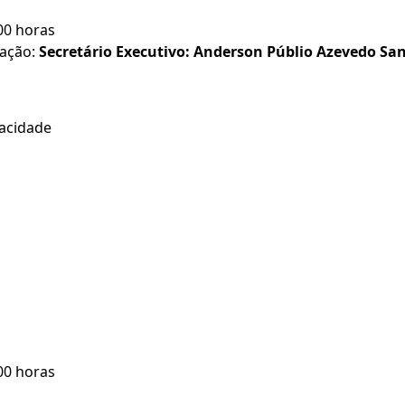
:00 horas
mação:
Secretário Executivo: Anderson Públio Azevedo Sa
vacidade
:00 horas