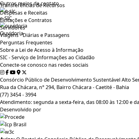
Outros meios de contato
Transferências de Recursos
Despesas e Receitas
e-SIC
Licitações e Contratos
Servidores
Ouvidoria
Viagens - Diárias e Passagens
Perguntas Frequentes
Sobre a Lei de Acesso à Informação
SIC - Serviço de Informações ao Cidadão
Conecte-se conosco nas redes sociais
Consórcio Público de Desenvolvimento Sustentável Alto Se
Rua da Chácara, n° 294, Bairro Chácara - Caetité - Bahia
(77) 3454 - 3994
Atendimento: segunda a sexta-feira, das 08:00 às 12:00 e da
Desenvolvido por