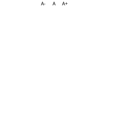
A-
A
A+