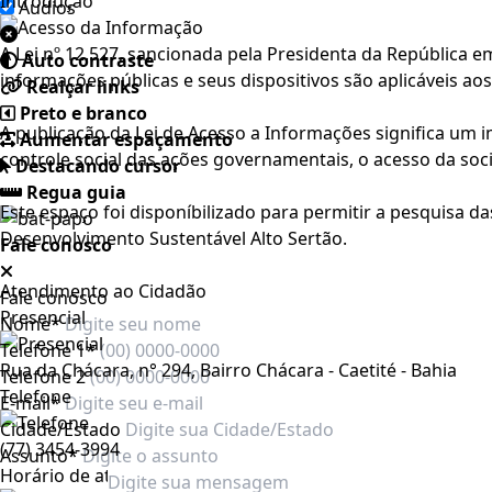
Introdução
Áudios
A Lei nº 12.527, sancionada pela Presidenta da República 
Auto contraste
informações públicas e seus dispositivos são aplicáveis aos
Realçar links
Preto e branco
A publicação da Lei de Acesso a Informações significa um 
Aumentar espaçamento
controle social das ações governamentais, o acesso da so
Destacando cursor
Regua guia
Este espaço foi disponíbilizado para permitir a pesquisa d
Desenvolvimento Sustentável Alto Sertão.
Fale conosco
Atendimento ao Cidadão
Fale conosco
Presencial
Nome*
Telefone 1*
Rua da Chácara, n° 294, Bairro Chácara - Caetité - Bahia
Telefone 2
Telefone
E-mail*
Cidade/Estado
(77) 3454-3994
Assunto*
Horário de atendimento