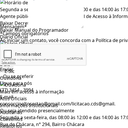
Segunda a sexta-feira, das 08:00 às 12:00 e das 14:00 às 17
Agente público responsável pelo Portal de Acesso à Infor
Baixar Decreto Municipal
Mensagem*
Baixar Manual do Programador
*Campos obrigatórios
Diário Oficial
Ao iniciar um contato, você concorda com a
Política de pri
Transparência
E-Sic
...Ou se preferir
Ouvidoria
Ligue para nós
(77) 3454 - 3994
Mais em acesso à informação
E-mail
Atos Oficiais
consorcioaltosertao@gmail.com/licitacao.cds@gmail.
Informações Institucionais
Ou seja atendido presencialmente
Auditorias
Segunda a sexta-feira, das 08:00 às 12:00 e das 14:00 às 17
Convênios
Rua da Chácara, n° 294, Bairro Chácara
Relatórios