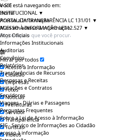
e-SIC
Você está navegando em:
INSTITUCIONAL
Home
▼
PORTAL DA TRANSPARÊNCIA LC 131/01
Acesso a Informação
▼
ACESSO À INFORMAÇÃO LEI 12.527
Mais em acesso à informação
▼
Atos Oficiais
Informações Institucionais
Auditorias
Convênios
Filtrar por todos
Relatórios
Acesso à Informação
Transferências de Recursos
Cidadão
Despesas e Receitas
Empresas
Licitações e Contratos
Fotos
Servidores
Notícias
Viagens - Diárias e Passagens
Prefeituras
Perguntas Frequentes
Servidor
Sobre a Lei de Acesso à Informação
Transparência
SIC - Serviço de Informações ao Cidadão
Turistas
acesso à informação
Videos