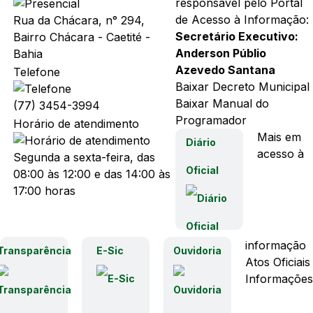
responsável pelo Portal
de Acesso à Informação:
Rua da Chácara, n° 294,
Secretário Executivo:
Bairro Chácara - Caetité -
Anderson Públio
Bahia
Azevedo Santana
Telefone
Baixar Decreto Municipal
Baixar Manual do
(77) 3454-3994
Programador
Horário de atendimento
Mais em
Diário
acesso à
Segunda a sexta-feira, das
Oficial
08:00 às 12:00 e das 14:00 às
17:00 horas
informação
Transparência
E-Sic
Ouvidoria
Atos Oficiais
Informações