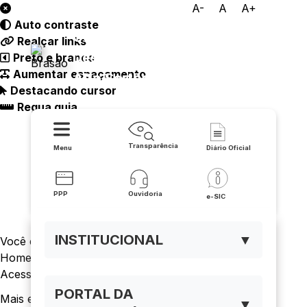
A-
A
A+
Auto contraste
Consórcio Público de
Realçar links
Desenvolvimento Sustentável
Preto e branco
Aumentar espaçamento
Alto Sertão
Destacando cursor
Regua guia
Transparência
Menu
Diário Oficial
PPP
Ouvidoria
e-SIC
INSTITUCIONAL
▼
Você está navegando em:
Home
Acesso a Informação
PORTAL DA
Mais em acesso à informação
▼