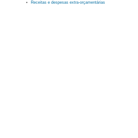
Receitas e despesas extra-orçamentárias
Fale conosco
Nome*
Telefone 1*
Telefone 2
E-mail*
Cidade/Estado
Assunto*
Mensagem*
*Campos obrigatórios
Ao iniciar um contato, você concorda com a
Política de privaci