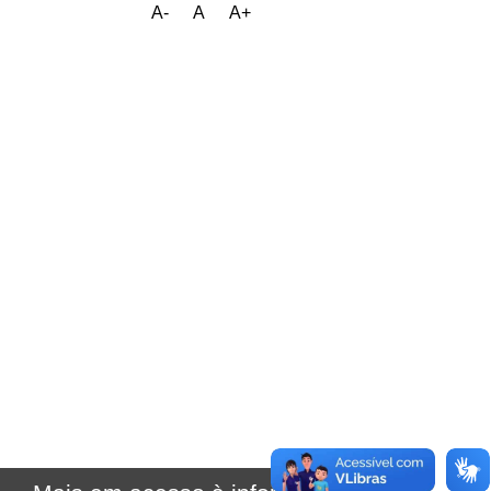
A-
A
A+