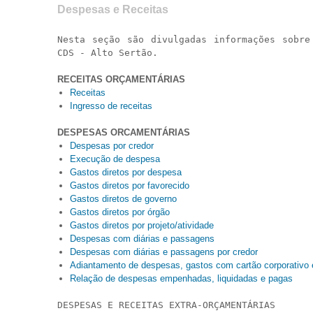
Despesas e Receitas
e-SIC
Nesta seção são divulgadas informações sobre
CDS - Alto Sertão.
RECEITAS ORÇAMENTÁRIAS
Filtrar por todos
Receitas
Acesso à Informação
Ingresso de receitas
Cidadão
DESPESAS ORCAMENTÁRIAS
Empresas
Despesas por credor
Fotos
Execução de despesa
Notícias
Gastos diretos por despesa
Prefeituras
Gastos diretos por favorecido
Gastos diretos de governo
Servidor
Gastos diretos por órgão
Transparência
Gastos diretos por projeto/atividade
Turistas
Despesas com diárias e passagens
Videos
Despesas com diárias e passagens por credor
Adiantamento de despesas, gastos com cartão corporativo 
Áudios
Relação de despesas empenhadas, liquidadas e pagas
Fale conosco
DESPESAS E RECEITAS EXTRA-ORÇAMENTÁRIAS