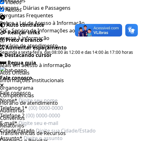
Servidores
Videos
Viagens - Diárias e Passagens
Áudios
Perguntas Frequentes
Sobre a Lei de Acesso à Informação
Auto contraste
SIC - Serviço de Informações ao Cidadão
Realçar links
acesso à informação
Preto e branco
Horário de atendimento
Aumentar espaçamento
Segunda a sexta-feira, das 08:00 às 12:00 e das 14:00 às 17:00 horas
Destacando cursor
Regua guia
Mais em acesso à informação
Atos Oficiais
Fale conosco
Informações Institucionais
organograma
Fale conosco
Competências
Nome*
Horário de atendimento
Telefone 1*
Auditorias
Telefone 2
Convênios
E-mail*
Relatórios
Cidade/Estado
Transferências de Recursos
Assunto*
Despesas e Receitas