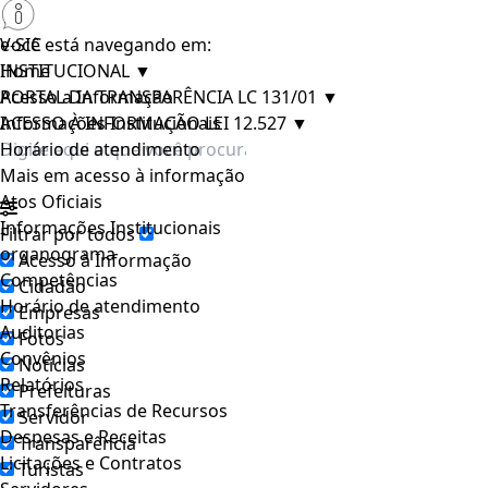
e-SIC
Você está navegando em:
INSTITUCIONAL
Home
▼
PORTAL DA TRANSPARÊNCIA LC 131/01
Acesso a Informação
▼
ACESSO À INFORMAÇÃO LEI 12.527
Informações Institucionais
▼
Horário de atendimento
Mais em acesso à informação
Atos Oficiais
Informações Institucionais
Filtrar por todos
organograma
Acesso à Informação
Competências
Cidadão
Horário de atendimento
Empresas
Auditorias
Fotos
Convênios
Notícias
Relatórios
Prefeituras
Transferências de Recursos
Servidor
Despesas e Receitas
Transparência
Licitações e Contratos
Turistas