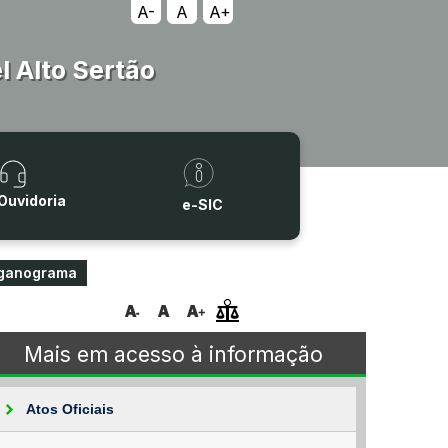
A-
A
A+
 Alto Sertão
Ouvidoria
e-SIC
ganograma
Mais em acesso à informação
Atos Oficiais