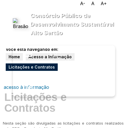
A-
A
A+
Consórcio Público de
Desenvolvimento Sustentável
Alto Sertão
Você está navegando em:
Home
Acesso a Informação
Transparência
Menu
Diário
Licitações e Contratos
Oficial
acesso à informação
PPP
Ouvidoria
e-SIC
Licitações e
Contratos
Nesta seção são divulgadas as licitações e contratos realizados