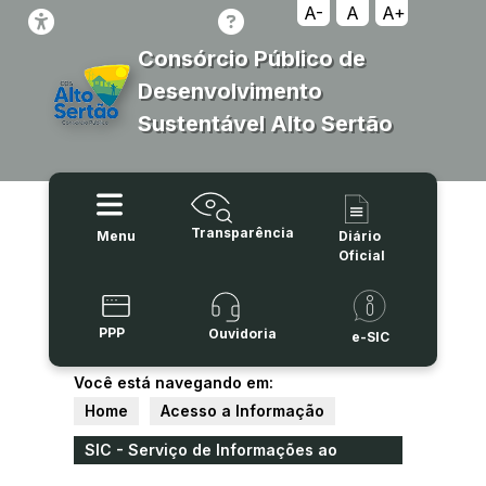
A-
A
A+
Consórcio Público de
Desenvolvimento
Sustentável Alto Sertão
Transparência
Menu
Diário
Oficial
PPP
Ouvidoria
e-SIC
Você está navegando em:
Home
Acesso a Informação
SIC - Serviço de Informações ao
Cidadão