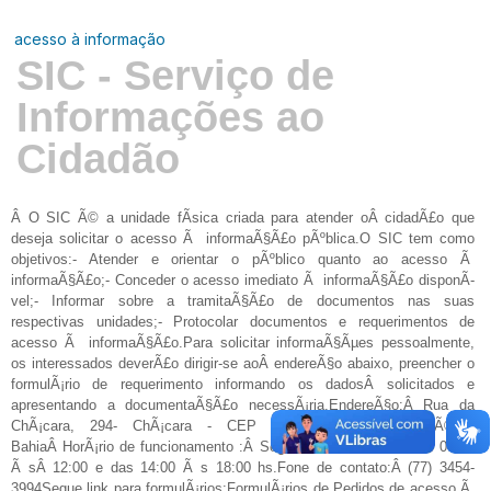
acesso à informação
SIC - Serviço de
Informações ao
Cidadão
Â O SIC Ã© a unidade fÃ­sica criada para atender oÂ cidadÃ£o que
deseja solicitar o acesso Ã informaÃ§Ã£o pÃºblica.O SIC tem como
objetivos:- Atender e orientar o pÃºblico quanto ao acesso Ã
informaÃ§Ã£o;- Conceder o acesso imediato Ã informaÃ§Ã£o disponÃ­
vel;- Informar sobre a tramitaÃ§Ã£o de documentos nas suas
respectivas unidades;- Protocolar documentos e requerimentos de
acesso Ã informaÃ§Ã£o.Para solicitar informaÃ§Ãµes pessoalmente,
os interessados deverÃ£o dirigir-se aoÂ endereÃ§o abaixo, preencher o
formulÃ¡rio de requerimento informando os dadosÂ solicitados e
apresentando a documentaÃ§Ã£o necessÃ¡ria.EndereÃ§o:Â Rua da
ChÃ¡cara, 294- ChÃ¡cara - CEP - 46.400-000 - CaetitÃ© -
BahiaÂ HorÃ¡rio de funcionamento :Â Segunda a sexta-feira, das 08:00
Ã sÂ 12:00 e das 14:00 Ã s 18:00 hs.Fone de contato:Â (77) 3454-
3994Segue link para formulÃ¡rios:FormulÃ¡rios de Pedidos de acesso Ã