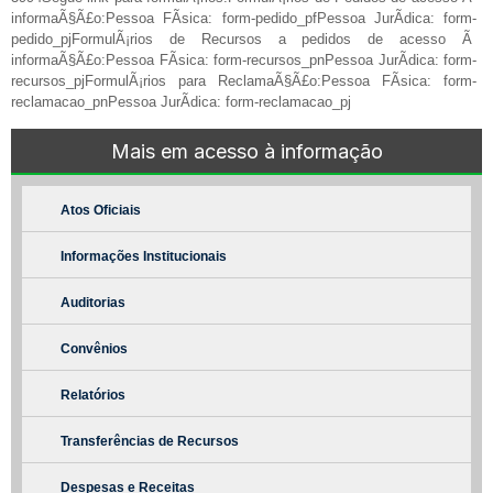
informaÃ§Ã£o:Pessoa FÃ­sica: form-pedido_pfPessoa JurÃ­dica: form-
pedido_pjFormulÃ¡rios de Recursos a pedidos de acesso Ã
informaÃ§Ã£o:Pessoa FÃ­sica: form-recursos_pnPessoa JurÃ­dica: form-
recursos_pjFormulÃ¡rios para ReclamaÃ§Ã£o:Pessoa FÃ­sica: form-
reclamacao_pnPessoa JurÃ­dica: form-reclamacao_pj
Mais em acesso à informação
Atos Oficiais
Informações Institucionais
Auditorias
Convênios
Relatórios
Transferências de Recursos
Despesas e Receitas