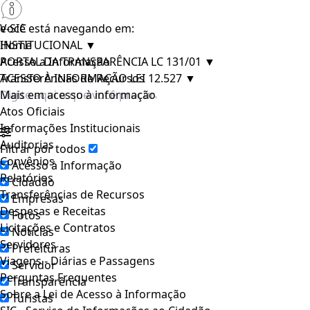
e-SIC
Você está navegando em:
INSTITUCIONAL
Home
▼
PORTAL DA TRANSPARÊNCIA LC 131/01
Acesso a Informação
▼
ACESSO À INFORMAÇÃO LEI 12.527
Transferências de Recursos
▼
Mais em acesso à informação
Atos Oficiais
Informações Institucionais
Auditorias
Filtrar por todos
Convênios
Acesso à Informação
Relatórios
Cidadão
Transferências de Recursos
Empresas
Despesas e Receitas
Fotos
Licitações e Contratos
Notícias
Servidores
Prefeituras
Viagens - Diárias e Passagens
Servidor
Perguntas Frequentes
Transparência
Sobre a Lei de Acesso à Informação
Turistas