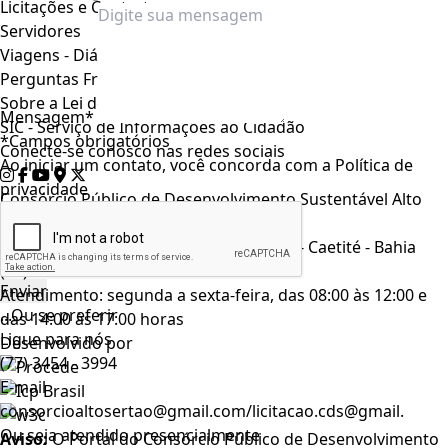
Licitações e Contratos
Servidores
Viagens - Diárias e Passagens
Perguntas Frequentes
Sobre a Lei de Acesso à Informação
Mensagem*
SIC - Serviço de Informações ao Cidadão
*Campos obrigatórios
Conecte-se conosco nas redes sociais
Ao iniciar um contato, você concorda com a
Política de
privacidade
Consórcio Público de Desenvolvimento Sustentável Alto
Sertão
Rua da Chácara, n° 294, Bairro Chácara - Caetité - Bahia
(77) 3454 - 3994
Atendimento: segunda a sexta-feira, das 08:00 às 12:00 e
...Ou se preferir
das 14:00 às 17:00 horas
Ligue para nós
Desenvolvido por
(77) 3454 - 3994
E-mail
consorcioaltosertao@gmail.com/licitacao.cds@gmail.
Ou seja atendido presencialmente
Aviso:
O Portal do Consórcio Público de Desenvolvimento