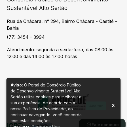
Sustentável Alto Sertão
Rua da Chácara, n° 294, Bairro Chácara - Caetité -
Bahia
(77) 3454 - 3994
Atendimento: segunda a sexta-feira, das 08:00 às
12:00 e das 14:00 às 17:00 horas
Aviso:
O Portal do Consórcio Público
de Desenvolvimento Sustentável Alto
Desenvolvido por
Sertão utiliza cookies para melhorar a
sua experiência, de acordo com a
X
Aceitar
nossa Política de Privacidade, ao
continuar navegando, você concorda
com estas condições
Fale conosco
Leia nosso
Termo de Uso
.