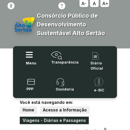
A-
A
A+
Consórcio Público de
Desenvolvimento
Sustentável Alto Sertão
Transparência
Menu
Diário
Oficial
PPP
Ouvidoria
e-SIC
Você está navegando em:
Home
Acesso a Informação
Viagens - Diárias e Passagens