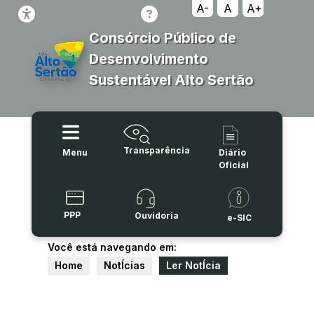
A-
A
A+
Consórcio Público de
Desenvolvimento
Sustentável Alto Sertão
Transparência
Menu
Diário
Oficial
PPP
Ouvidoria
e-SIC
Você está navegando em:
Home
NotÍcias
Ler NotÍcia