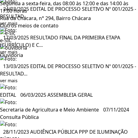
Segunda a sexta-feira, das 08:00 às 12:00 e das 14:00 às
24/03/2025
EDITAL DE PROCESSO SELETIVO Nº 001/2025 -
17:00 horas
RESULTAD...
Rua da Chácara, n° 294, Bairro Chácara
ver mais
Outros meios de contato
17/03/2025
RESULTADO FINAL DA PRIMEIRA ETAPA
e-SIC
(CURRÍCULO) E C...
ver mais
Ouvidoria
13/03/2025
EDITAL DE PROCESSO SELETIVO Nº 001/2025 -
RESULTAD...
ver mais
EDITAL
06/03/2025
ASSEMBLEIA GERAL
Secretaria de Agricultura e Meio Ambiente
07/11/2024
Consulta Pública
28/11/2023
AUDIÊNCIA PÚBLICA PPP DE ILUMINAÇÃO