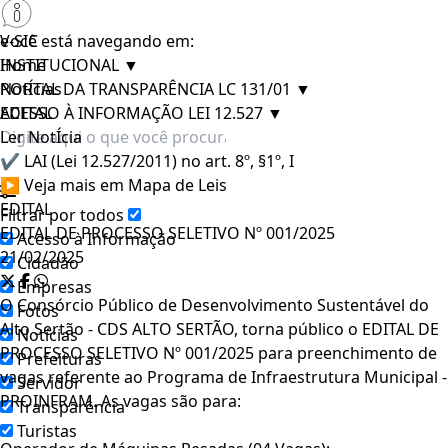
e-SIC
Você está navegando em:
INSTITUCIONAL
Home
▼
PORTAL DA TRANSPARÊNCIA LC 131/01
NotÍcias
▼
ACESSO À INFORMAÇÃO LEI 12.527
EDITAL
▼
Ler NotÍcia
✔ LAI (Lei 12.527/2011) no art. 8º, §1º, I
▶ Veja mais em Mapa de Leis
EDITAL
Filtrar por todos
EDITAL DE PROCESSO SELETIVO Nº 001/2025
Acesso à Informação
21/02/2025
Cidadão
Empresas
O Consórcio Público de Desenvolvimento Sustentável do
Fotos
Alto Sertão - CDS ALTO SERTÃO, torna público o EDITAL DE
Notícias
PROCESSO SELETIVO Nº 001/2025 para preenchimento de
Prefeituras
vagas referente ao Programa de Infraestrutura Municipal -
Servidor
PROINFRAM. As vagas são para:
Transparência
Turistas