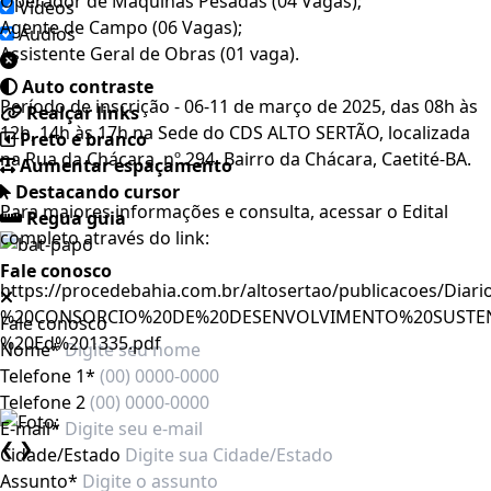
Operador de Máquinas Pesadas (04 Vagas);
Videos
Agente de Campo (06 Vagas);
Áudios
Assistente Geral de Obras (01 vaga).
Auto contraste
Período de inscrição - 06-11 de março de 2025, das 08h às
Realçar links
12h, 14h às 17h na Sede do CDS ALTO SERTÃO, localizada
Preto e branco
na Rua da Chácara, nº 294, Bairro da Chácara, Caetité-BA.
Aumentar espaçamento
Destacando cursor
Para maiores informações e consulta, acessar o Edital
Regua guia
completo através do link:
Fale conosco
https://procedebahia.com.br/altosertao/publicacoes/Diari
%20CONSORCIO%20DE%20DESENVOLVIMENTO%20SUSTEN
Fale conosco
%20Ed%201335.pdf
Nome*
Telefone 1*
Telefone 2
E-mail*
❮
❯
Cidade/Estado
Assunto*