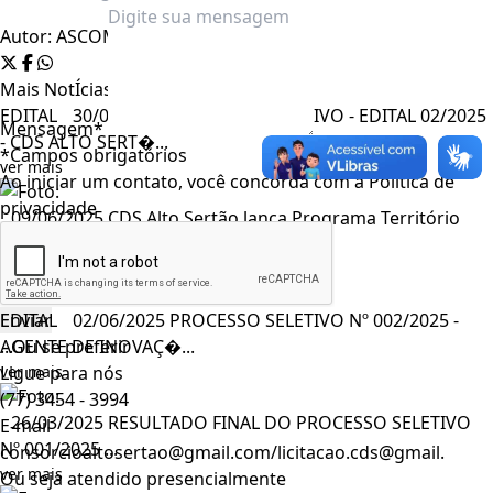
Autor:
ASCOM CDS
Mais NotÍcias
EDITAL
30/06/2025
PROCESSO SELETIVO - EDITAL 02/2025
Mensagem*
- CDS ALTO SERT�...
*Campos obrigatórios
ver mais
Ao iniciar um contato, você concorda com a
Política de
privacidade
09/06/2025
CDS Alto Sertão lança Programa Território
Inovad...
ver mais
EDITAL
02/06/2025
PROCESSO SELETIVO Nº 002/2025 -
...Ou se preferir
AGENTE DE INOVAÇ�...
Ligue para nós
ver mais
(77) 3454 - 3994
26/03/2025
RESULTADO FINAL DO PROCESSO SELETIVO
E-mail
Nº 001/2025 ...
consorcioaltosertao@gmail.com/licitacao.cds@gmail.
ver mais
Ou seja atendido presencialmente