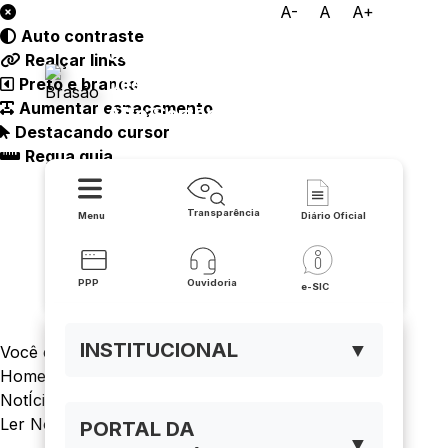
A-
A
A+
Auto contraste
Consórcio Público de
Realçar links
Desenvolvimento Sustentável
Preto e branco
Aumentar espaçamento
Alto Sertão
Destacando cursor
Regua guia
Transparência
Menu
Diário Oficial
PPP
Ouvidoria
e-SIC
INSTITUCIONAL
▼
Você está navegando em:
Home
NotÍcias
Ler NotÍcia
PORTAL DA
▼