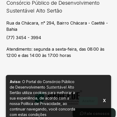
Consórcio Público de Desenvolvimento
Sustentável Alto Sertão
Rua da Chácara, n° 294, Bairro Chácara - Caetité -
Bahia
(77) 3454 - 3994
Atendimento: segunda a sexta-feira, das 08:00 às
12:00 e das 14:00 às 17:00 horas
Aviso:
O Portal do Consórcio Público
de Desenvolvimento Sustentável Alto
Desenvolvido por
Sertão utiliza cookies para melhorar a
sua experiência, de acordo com a
X
Aceitar
nossa Política de Privacidade, ao
continuar navegando, você concorda
Fale conosco
com estas condições