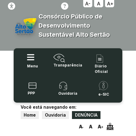
A-
A
A+
Consórcio Público de
Desenvolvimento
Sustentável Alto Sertão
Transparência
Menu
Diário
Oficial
PPP
Ouvidoria
e-SIC
Você está navegando em:
Home
Ouvidoria
DENÚNCIA