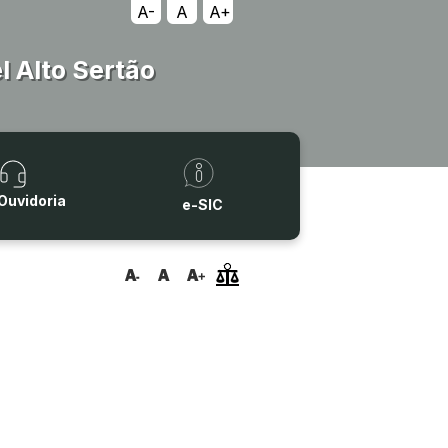
A-
A
A+
 Alto Sertão
Ouvidoria
e-SIC