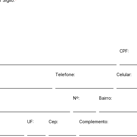
 Sigilo:
*
CPF:
Telefone:
Celular:
Nº:
Bairro:
UF:
Cep:
Complemento: