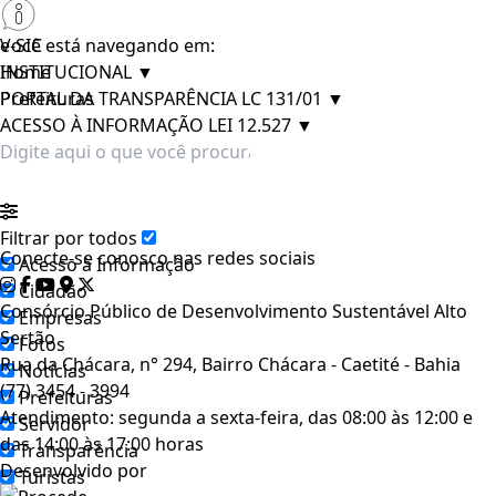
e-SIC
Você está navegando em:
INSTITUCIONAL
Home
▼
PORTAL DA TRANSPARÊNCIA LC 131/01
Prefeituras
▼
ACESSO À INFORMAÇÃO LEI 12.527
▼
Filtrar por todos
Conecte-se conosco nas redes sociais
Acesso à Informação
Cidadão
Consórcio Público de Desenvolvimento Sustentável Alto
Empresas
Sertão
Fotos
Rua da Chácara, n° 294, Bairro Chácara - Caetité - Bahia
Notícias
(77) 3454 - 3994
Prefeituras
Atendimento: segunda a sexta-feira, das 08:00 às 12:00 e
Servidor
das 14:00 às 17:00 horas
Transparência
Desenvolvido por
Turistas