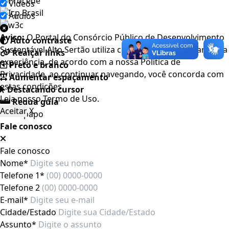
Videos
Áudios
Aviso:
O Portal do Consórcio Público de Desenvolvimento
Auto contraste
Sustentável Alto Sertão utiliza cookies para melhorar a sua
Realçar links
experiência, de acordo com a nossa Política de
Preto e branco
Privacidade, ao continuar navegando, você concorda com
Aumentar espaçamento
estas condições
Destacando cursor
Leia nosso
Termo de Uso
.
Regua guia
Aceitar
X
Fale conosco
Fale conosco
Nome*
Telefone 1*
Telefone 2
E-mail*
Cidade/Estado
Assunto*