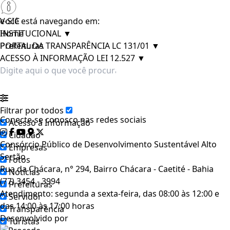
e-SIC
Você está navegando em:
INSTITUCIONAL
Home
▼
PORTAL DA TRANSPARÊNCIA LC 131/01
Prefeituras
▼
ACESSO À INFORMAÇÃO LEI 12.527
▼
Filtrar por todos
Conecte-se conosco nas redes sociais
Acesso à Informação
Cidadão
Consórcio Público de Desenvolvimento Sustentável Alto
Empresas
Sertão
Fotos
Rua da Chácara, n° 294, Bairro Chácara - Caetité - Bahia
Notícias
(77) 3454 - 3994
Prefeituras
Atendimento: segunda a sexta-feira, das 08:00 às 12:00 e
Servidor
das 14:00 às 17:00 horas
Transparência
Desenvolvido por
Turistas