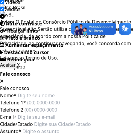
Videos
Áudios
Aviso:
O Portal do Consórcio Público de Desenvolvimento
Auto contraste
Sustentável Alto Sertão utiliza cookies para melhorar a sua
Realçar links
experiência, de acordo com a nossa Política de
Preto e branco
Privacidade, ao continuar navegando, você concorda com
Aumentar espaçamento
estas condições
Destacando cursor
Leia nosso
Termo de Uso
.
Regua guia
Aceitar
X
Fale conosco
Fale conosco
Nome*
Telefone 1*
Telefone 2
E-mail*
Cidade/Estado
Assunto*