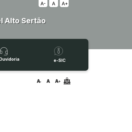
A-
A
A+
 Alto Sertão
Ouvidoria
e-SIC