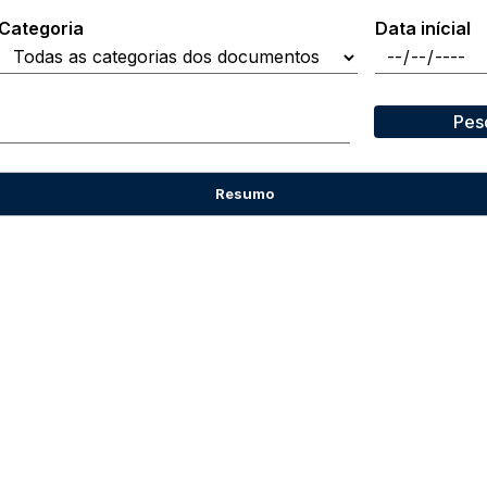
Categoria
Data inícial
Pes
Resumo