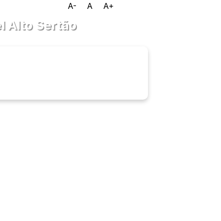
A-
A
A+
 Alto Sertão
Ouvidoria
e-SIC