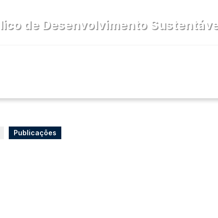
lico de Desenvolvimento Sustentável
cia
Diário Oficial
PPP
Publicações