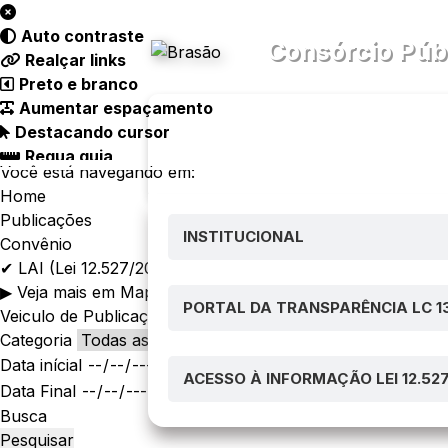
Acessibilidade
Ajuda
Auto contraste
Consórcio Púb
Realçar links
Preto e branco
Aumentar espaçamento
Destacando cursor
Regua guia
Transparên
Menu
Você está navegando em:
Home
Publicações
INSTITUCIONAL
Convênio
✔ LAI (Lei 12.527/2011) no art. 8º, §1º, I
▶ Veja mais em Mapa de Leis
PORTAL DA TRANSPARÊNCIA LC 13
Veiculo de Publicação
Categoria
Data inícial
ACESSO À INFORMAÇÃO LEI 12.52
Data Final
Busca
Pesquisar