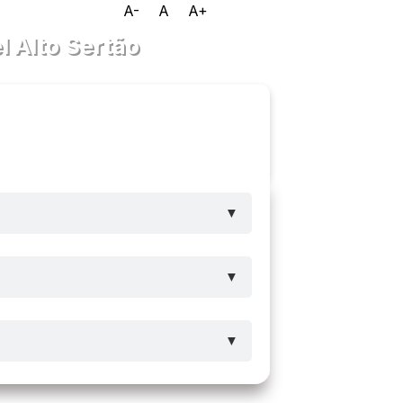
A-
A
A+
 Alto Sertão
Ouvidoria
e-SIC
▼
▼
▼