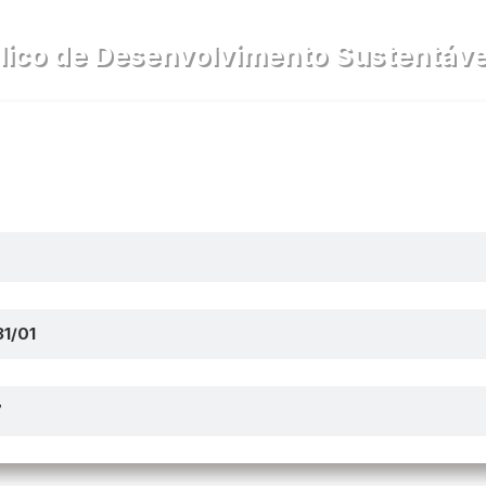
lico de Desenvolvimento Sustentável
cia
Diário Oficial
PPP
1/01
7