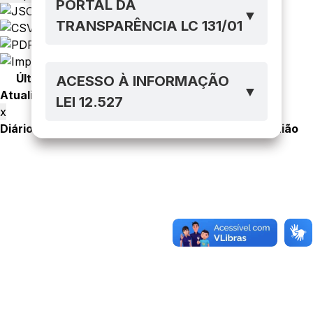
PORTAL DA
▼
TRANSPARÊNCIA LC 131/01
Última
ACESSO À INFORMAÇÃO
Resumo
Arquivo
Publicações
▼
Atualização
LEI 12.527
x
Diário Própio
Jornal de Grande Circulação
Diário União