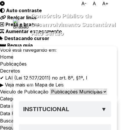
A-
A
A+
Auto contraste
Consórcio Público de
Realçar links
Desenvolvimento Sustentável
Preto e branco
Aumentar espaçamento
Alto Sertão
Destacando cursor
Regua guia
Você está navegando em:
Home
Transparência
Menu
Diário
Publicações
Oficial
Decretos
✔ LAI (Lei 12.527/2011) no art. 8º, §1º, I
▶ Veja mais em Mapa de Leis
PPP
Ouvidoria
e-SIC
Veiculo de Publicação
Categoria
Data inícial
INSTITUCIONAL
▼
Data Final
Busca
Pesquisar