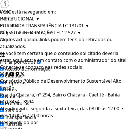
e-SIC
Você está navegando em:
INSTITUCIONAL
Home
▼
PORTAL DA TRANSPARÊNCIA LC 131/01
Erro 404
▼
ACESSO À INFORMAÇÃO LEI 12.527
Página não encontrada!
▼
Alguns artigos ou links podem ter sido retirados ou
atualizados.
se você tem certeza que o conteúdo solicitado deveria
estar aqui, entre em contato com o administrador do site!
Filtrar por todos
Conecte-se conosco nas redes sociais
Acesso à Informação
Cidadão
Consórcio Público de Desenvolvimento Sustentável Alto
Empresas
Sertão
Fotos
Rua da Chácara, n° 294, Bairro Chácara - Caetité - Bahia
Notícias
(77) 3454 - 3994
Prefeituras
Atendimento: segunda a sexta-feira, das 08:00 às 12:00 e
Servidor
das 14:00 às 17:00 horas
Transparência
Desenvolvido por
Turistas