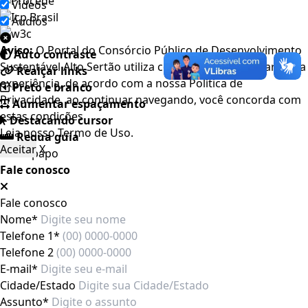
Videos
Áudios
Aviso:
O Portal do Consórcio Público de Desenvolvimento
Auto contraste
Sustentável Alto Sertão utiliza cookies para melhorar a sua
Realçar links
experiência, de acordo com a nossa Política de
Preto e branco
Privacidade, ao continuar navegando, você concorda com
Aumentar espaçamento
estas condições
Destacando cursor
Leia nosso
Termo de Uso
.
Regua guia
Aceitar
X
Fale conosco
Fale conosco
Nome*
Telefone 1*
Telefone 2
E-mail*
Cidade/Estado
Assunto*