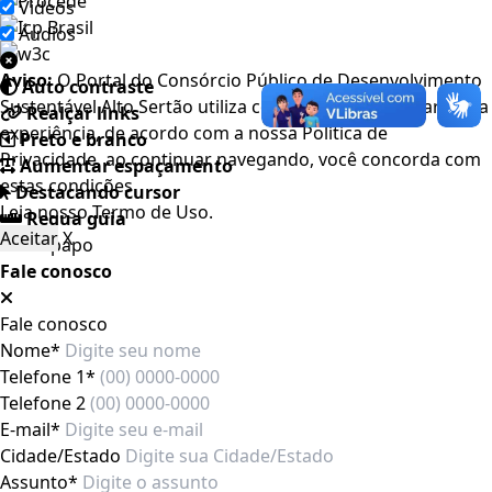
Videos
Áudios
Aviso:
O Portal do Consórcio Público de Desenvolvimento
Auto contraste
Sustentável Alto Sertão utiliza cookies para melhorar a sua
Realçar links
experiência, de acordo com a nossa Política de
Preto e branco
Privacidade, ao continuar navegando, você concorda com
Aumentar espaçamento
estas condições
Destacando cursor
Leia nosso
Termo de Uso
.
Regua guia
Aceitar
X
Fale conosco
Fale conosco
Nome*
Telefone 1*
Telefone 2
E-mail*
Cidade/Estado
Assunto*