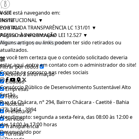
e-SIC
Você está navegando em:
INSTITUCIONAL
Home
▼
PORTAL DA TRANSPARÊNCIA LC 131/01
Erro 404
▼
ACESSO À INFORMAÇÃO LEI 12.527
Página não encontrada!
▼
Alguns artigos ou links podem ter sido retirados ou
atualizados.
se você tem certeza que o conteúdo solicitado deveria
estar aqui, entre em contato com o administrador do site!
Filtrar por todos
Conecte-se conosco nas redes sociais
Acesso à Informação
Cidadão
Consórcio Público de Desenvolvimento Sustentável Alto
Empresas
Sertão
Fotos
Rua da Chácara, n° 294, Bairro Chácara - Caetité - Bahia
Notícias
(77) 3454 - 3994
Prefeituras
Atendimento: segunda a sexta-feira, das 08:00 às 12:00 e
Servidor
das 14:00 às 17:00 horas
Transparência
Desenvolvido por
Turistas