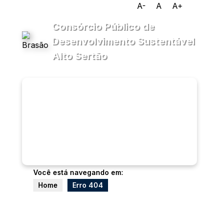
A-
A
A+
Consórcio Público de
Desenvolvimento Sustentável
Alto Sertão
Transparência
Menu
Diário
Oficial
PPP
Ouvidoria
e-SIC
Você está navegando em:
Home
Erro 404