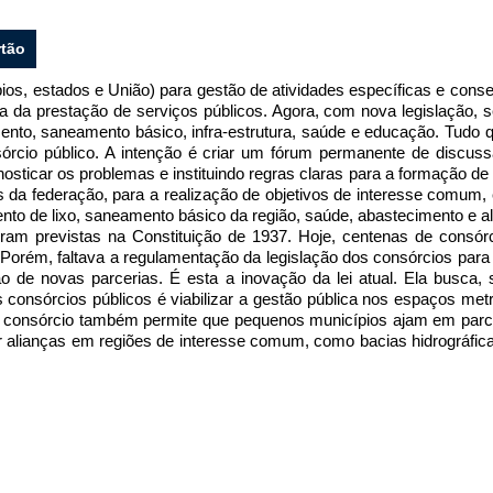
rtão
pios, estados e União) para gestão de atividades específicas e cons
ncia da prestação de serviços públicos. Agora, com nova legislação, 
to, saneamento básico, infra-estrutura, saúde e educação. Tudo 
nsórcio público. A intenção é criar um fórum permanente de discus
osticar os problemas e instituindo regras claras para a formação d
s da federação, para a realização de objetivos de interesse comum
ento de lixo, saneamento básico da região, saúde, abastecimento e 
ram previstas na Constituição de 1937. Hoje, centenas de consór
orém, faltava a regulamentação da legislação dos consórcios para ga
 de novas parcerias. É esta a inovação da lei atual. Ela busca, s
 consórcios públicos é viabilizar a gestão pública nos espaços m
 O consórcio também permite que pequenos municípios ajam em par
zer alianças em regiões de interesse comum, como bacias hidrográfic