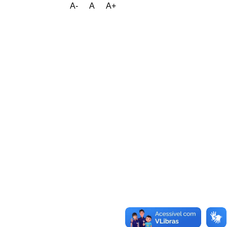
A-
A
A+