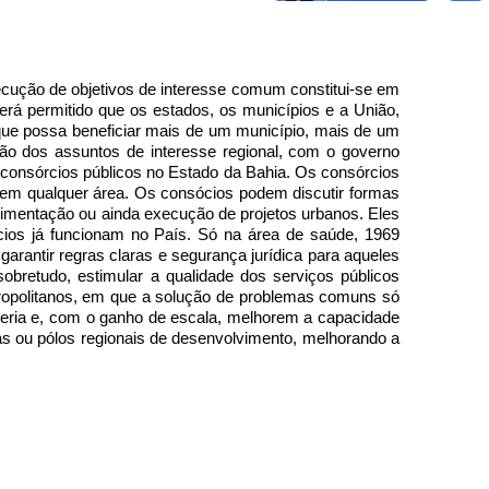
ecução de objetivos de interesse comum constitui-se em
será permitido que os estados, os municípios e a União,
que possa beneficiar mais de um município, mais de um
são dos assuntos de interesse regional, com o governo
e consórcios públicos no Estado da Bahia. Os consórcios
, em qualquer área. Os consócios podem discutir formas
alimentação ou ainda execução de projetos urbanos. Eles
cios já funcionam no País. Só na área de saúde, 1969
rantir regras claras e segurança jurídica para aqueles
obretudo, estimular a qualidade dos serviços públicos
etropolitanos, em que a solução de problemas comuns só
ceria e, com o ganho de escala, melhorem a capacidade
as ou pólos regionais de desenvolvimento, melhorando a