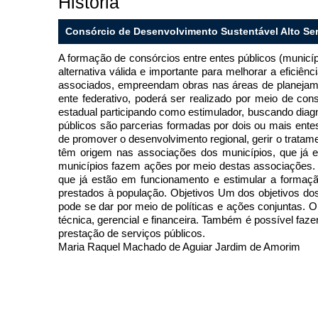
História
e-SIC
Consórcio de Desenvolvimento Sustentável Alto Se
A formação de consórcios entre entes públicos (municí
alternativa válida e importante para melhorar a eficiê
Filtrar por todos
associados, empreendam obras nas áreas de planejamen
ente federativo, poderá ser realizado por meio de co
Acesso à Informação
estadual participando como estimulador, buscando diagn
Cidadão
públicos são parcerias formadas por dois ou mais ente
Empresas
de promover o desenvolvimento regional, gerir o tratam
têm origem nas associações dos municípios, que já e
Fotos
municípios fazem ações por meio destas associações. P
Notícias
que já estão em funcionamento e estimular a formação
Prefeituras
prestados à população. Objetivos Um dos objetivos dos
Servidor
pode se dar por meio de políticas e ações conjuntas.
técnica, gerencial e financeira. Também é possível fa
Transparência
prestação de serviços públicos.
Turistas
Maria Raquel Machado de Aguiar Jardim de Amorim
Videos
Áudios
Fale conosco