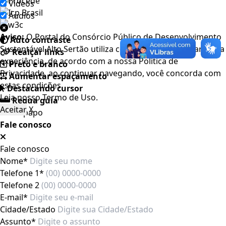
Videos
Áudios
Aviso:
O Portal do Consórcio Público de Desenvolvimento
Auto contraste
Sustentável Alto Sertão utiliza cookies para melhorar a sua
Realçar links
experiência, de acordo com a nossa Política de
Preto e branco
Privacidade, ao continuar navegando, você concorda com
Aumentar espaçamento
estas condições
Destacando cursor
Leia nosso
Termo de Uso
.
Regua guia
Aceitar
X
Fale conosco
Fale conosco
Nome*
Telefone 1*
Telefone 2
E-mail*
Cidade/Estado
Assunto*