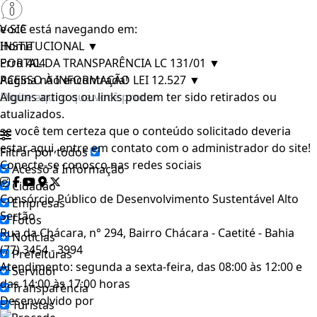
e-SIC
Você está navegando em:
INSTITUCIONAL
Home
▼
PORTAL DA TRANSPARÊNCIA LC 131/01
Erro 404
▼
ACESSO À INFORMAÇÃO LEI 12.527
Página não encontrada!
▼
Alguns artigos ou links podem ter sido retirados ou
atualizados.
se você tem certeza que o conteúdo solicitado deveria
estar aqui, entre em contato com o administrador do site!
Filtrar por todos
Conecte-se conosco nas redes sociais
Acesso à Informação
Cidadão
Consórcio Público de Desenvolvimento Sustentável Alto
Empresas
Sertão
Fotos
Rua da Chácara, n° 294, Bairro Chácara - Caetité - Bahia
Notícias
(77) 3454 - 3994
Prefeituras
Atendimento: segunda a sexta-feira, das 08:00 às 12:00 e
Servidor
das 14:00 às 17:00 horas
Transparência
Desenvolvido por
Turistas