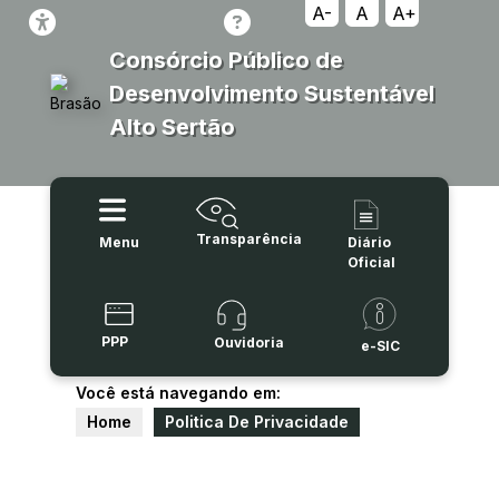
A-
A
A+
Consórcio Público de
Desenvolvimento Sustentável
Alto Sertão
Transparência
Menu
Diário
Oficial
PPP
Ouvidoria
e-SIC
Você está navegando em:
Home
Politica De Privacidade