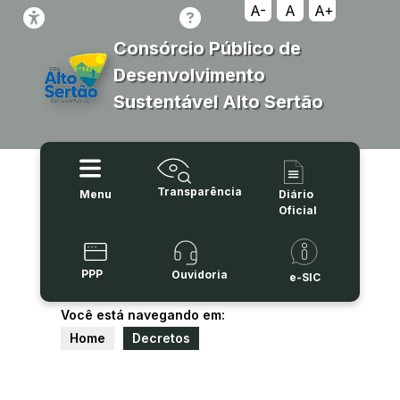
A-
A
A+
Consórcio Público de
Desenvolvimento
Sustentável Alto Sertão
Transparência
Menu
Diário
Oficial
PPP
Ouvidoria
e-SIC
Você está navegando em:
Home
Decretos