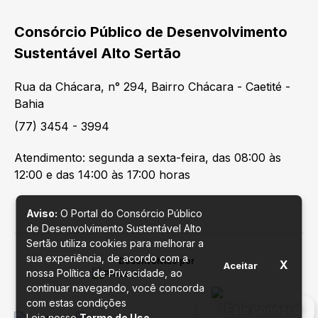
Consórcio Público de Desenvolvimento
Sustentável Alto Sertão
Rua da Chácara, n° 294, Bairro Chácara - Caetité -
Bahia
(77) 3454 - 3994
Atendimento: segunda a sexta-feira, das 08:00 às
12:00 e das 14:00 às 17:00 horas
Aviso:
O Portal do Consórcio Público
de Desenvolvimento Sustentável Alto
Sertão utiliza cookies para melhorar a
sua experiência, de acordo com a
Desenvolvido por
X
Aceitar
nossa Política de Privacidade, ao
continuar navegando, você concorda
com estas condições
Fale conosco
Leia nosso
Termo de Uso
.