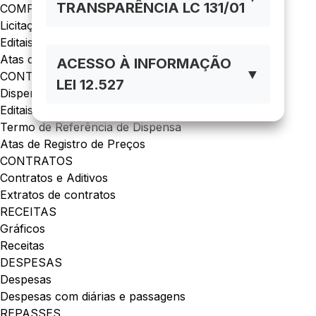
TRANSPARÊNCIA LC 131/01
COMPRAS
Licitações
Editais de Licitações
Atas de Registro de Preço
ACESSO À INFORMAÇÃO
▼
CONTRATAÇÕES DIRETAS
LEI 12.527
Dispensas e Inexigibilidades
Editais de Dispensa de Licitação
Termo de Referência de Dispensa
Atas de Registro de Preços
CONTRATOS
Contratos e Aditivos
Extratos de contratos
RECEITAS
Gráficos
Receitas
DESPESAS
Despesas
Despesas com diárias e passagens
REPASSES