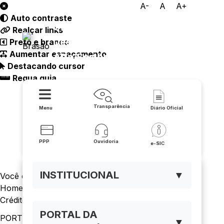
A-
A
A+
Auto contraste
Consórcio Público de
Realçar links
Desenvolvimento Sustentável
Preto e branco
Aumentar espaçamento
Alto Sertão
Destacando cursor
Regua guia
Transparência
Menu
Diário Oficial
PPP
Ouvidoria
e-SIC
INSTITUCIONAL
▼
Você está navegando em:
Home
Créditos Suplementares (Documentos)
PORTAL DA
PORTAL DA TRANSPARÊNCIA
▼