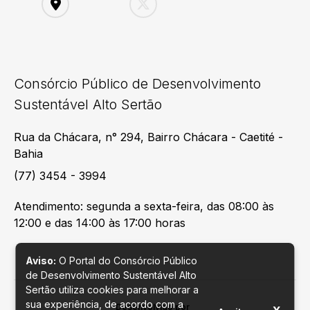
Consórcio Público de Desenvolvimento
Sustentável Alto Sertão
Rua da Chácara, n° 294, Bairro Chácara - Caetité -
Bahia
(77) 3454 - 3994
Atendimento: segunda a sexta-feira, das 08:00 às
12:00 e das 14:00 às 17:00 horas
Aviso:
O Portal do Consórcio Público
de Desenvolvimento Sustentável Alto
Sertão utiliza cookies para melhorar a
sua experiência, de acordo com a
Desenvolvido por