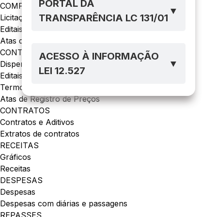
PORTAL DA
COMPRAS
▼
TRANSPARÊNCIA LC 131/01
Licitações
Editais de Licitações
Atas de Registro de Preço
CONTRATAÇÕES DIRETAS
ACESSO À INFORMAÇÃO
▼
Dispensas e Inexigibilidades
LEI 12.527
Editais de Dispensa de Licitação
Termo de Referência de Dispensa
Atas de Registro de Preços
CONTRATOS
Contratos e Aditivos
Extratos de contratos
RECEITAS
Gráficos
Receitas
DESPESAS
Despesas
Despesas com diárias e passagens
REPASSES