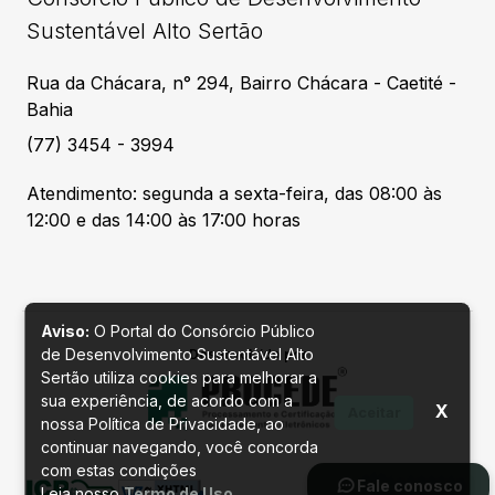
Sustentável Alto Sertão
Rua da Chácara, n° 294, Bairro Chácara - Caetité -
Bahia
(77) 3454 - 3994
Atendimento: segunda a sexta-feira, das 08:00 às
12:00 e das 14:00 às 17:00 horas
Aviso:
O Portal do Consórcio Público
de Desenvolvimento Sustentável Alto
Desenvolvido por
Sertão utiliza cookies para melhorar a
sua experiência, de acordo com a
X
Aceitar
nossa Política de Privacidade, ao
continuar navegando, você concorda
com estas condições
Fale conosco
Leia nosso
Termo de Uso
.