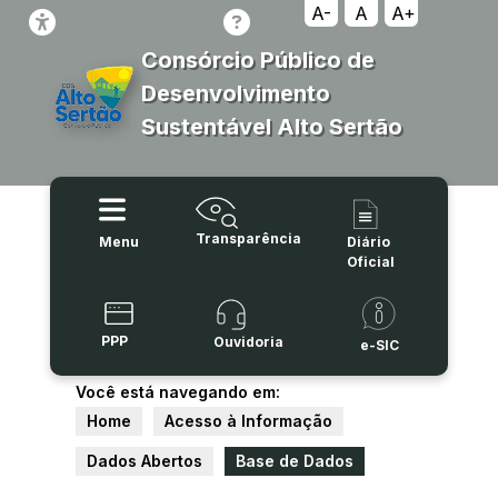
A-
A
A+
Consórcio Público de
Desenvolvimento
Sustentável Alto Sertão
Transparência
Menu
Diário
Oficial
PPP
Ouvidoria
e-SIC
Você está navegando em:
Home
Acesso à Informação
Dados Abertos
Base de Dados