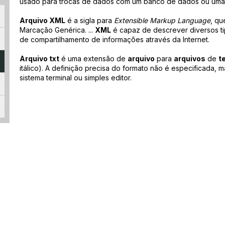
usado para trocas de dados com um banco de dados ou uma pl
Arquivo XML
é a sigla para
Extensible Markup Language
, q
Marcação Genérica. ...
XML
é capaz de descrever diversos tip
de compartilhamento de informações através da Internet.
Arquivo txt
é uma extensão de
arquivo
para
arquivos
de
t
itálico). A definição precisa do formato não é especificada,
sistema terminal ou simples editor.