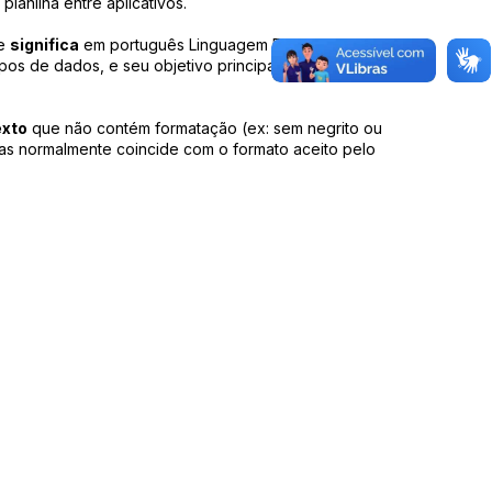
anilha entre aplicativos.
ue
significa
em português Linguagem Extensível de
os de dados, e seu objetivo principal é a facilidade
exto
que não contém formatação (ex: sem negrito ou
 mas normalmente coincide com o formato aceito pelo