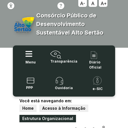
A-
A
A+
Consórcio Público de
Desenvolvimento
Sustentável Alto Sertão
Transparência
Menu
Diário
Oficial
PPP
Ouvidoria
e-SIC
Você está navegando em:
Home
Acesso à Informação
Estrutura Organizacional